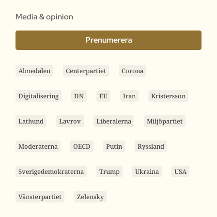
Media & opinion
Prenumerera
Almedalen
Centerpartiet
Corona
Digitalisering
DN
EU
Iran
Kristersson
Lathund
Lavrov
Liberalerna
Miljöpartiet
Moderaterna
OECD
Putin
Ryssland
Sverigedemokraterna
Trump
Ukraina
USA
Vänsterpartiet
Zelensky