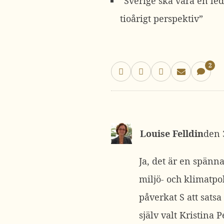
”Sverige ska vara en le
tioårigt perspektiv”
2
Louise Felldin
Ja, det är en spänn
miljö- och klimatpol
påverkat S att satsa
själv valt Kristina