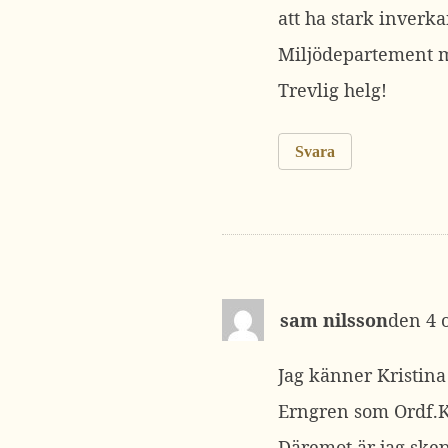
att ha stark inverk
Miljödepartement mm
Trevlig helg!
Svara
sam nilsson
4 
Jag känner Kristina
Erngren som Ordf.K
Däremot är jag skep