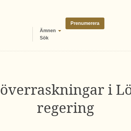
Prenumerera
Ämnen
Sök
 överraskningar i L
regering