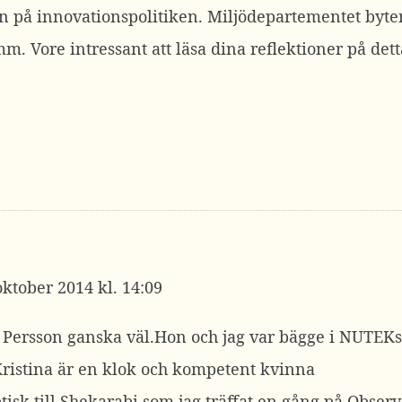
an på innovationspolitiken. Miljödepartementet byte
. Vore intressant att läsa dina reflektioner på dett
oktober 2014 kl. 14:09
 Persson ganska väl.Hon och jag var bägge i NUTEKs 
ristina är en klok och kompetent kvinna
tisk till Shekarabi som jag träffat en gång på Obser