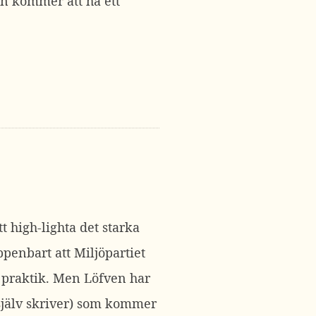
n kommer att ha ett
t high-lighta det starka
ppenbart att Miljöpartiet
ch praktik. Men Löfven har
 själv skriver) som kommer