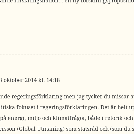
dande forskningsnation… en ny forskningspropositio
3 oktober 2014 kl. 14:18
ande regeringsförklaring men jag tycker du missar at
itiska fokuset i regeringsförklaringen. Det är helt u
 på energi, miljö och klimatfrågor, både i retorik o
 Persson (Global Utmaning) som statsråd och (som du