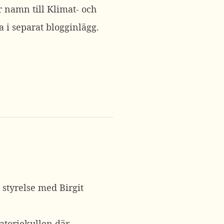
r namn till Klimat- och
a i separat blogginlägg.
styrelse med Birgit
vatoriekullen där