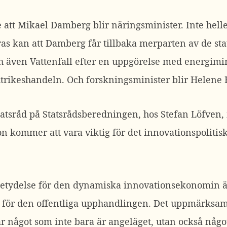
 att Mikael Damberg blir näringsminister. Inte heller
as kan att Damberg får tillbaka merparten av de stat
h även Vattenfall efter en uppgörelse med energimi
trikeshandeln. Och forskningsminister blir Helene 
statsråd på Statsrådsberedningen, hos Stefan Löfven,
on kommer att vara viktig för det innovationspolitis
tydelse för den dynamiska innovationsekonomin är
r för den offentliga upphandlingen. Det uppmärksa
 något som inte bara är angeläget, utan också något