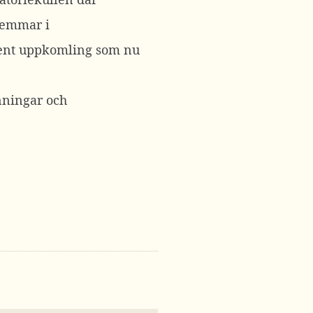
lemmar i
gent uppkomling som nu
nningar och