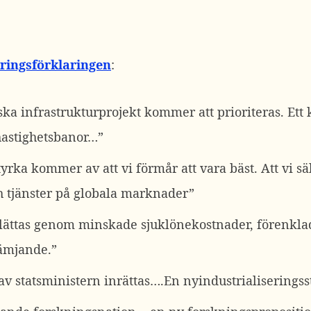
ringsförklaringen
:
iska infrastrukturprojekt kommer att prioriteras. Ett
hastighetsbanor…”
rka kommer av att vi förmår att vara bäst. Att vi sä
h tjänster på globala marknader”
lättas genom minskade sjuklönekostnader, förenkla
rämjande.”
 av statsministern inrättas….En nyindustrialiseringss