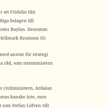
 att Fridolin blir
liga bolagen till
nster Baylan. Dessutom
Hellmark Knutsson (S)
 med ansvar för strategi
ka råd, som statsministern
 civilministern, Ardalan
mmas kanske inte, men
 som Stefan Löfven vill