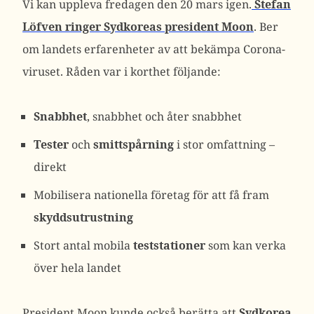
Vi kan uppleva fredagen den 20 mars igen.
Stefan
Löfven ringer Sydkoreas president Moon
. Ber
om landets erfarenheter av att bekämpa Corona-
viruset. Råden var i korthet följande:
Snabbhet
, snabbhet och åter snabbhet
Tester
och
smittspårning
i stor omfattning –
direkt
Mobilisera nationella företag för att få fram
skyddsutrustning
Stort antal mobila
teststationer
som kan verka
över hela landet
President Moon kunde också berätta att
Sydkorea