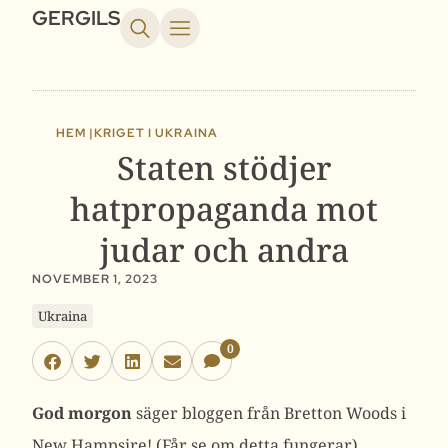
GERGILS
HEM |
KRIGET I UKRAINA
Staten stödjer
hatpropaganda mot
judar och andra
NOVEMBER 1, 2023
Ukraina
0
God morgon
säger bloggen från Bretton Woods i
New Hampsire! (Får se om detta fungerar)