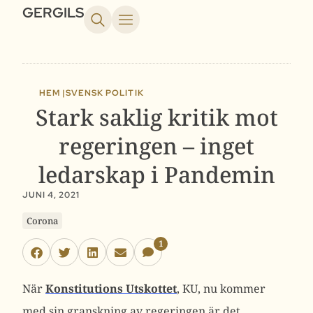
GERGILS
HEM |
SVENSK POLITIK
Stark saklig kritik mot
regeringen – inget
ledarskap i Pandemin
JUNI 4, 2021
Corona
1
När
Konstitutions Utskottet
, KU, nu kommer
med sin granskning av regeringen är det