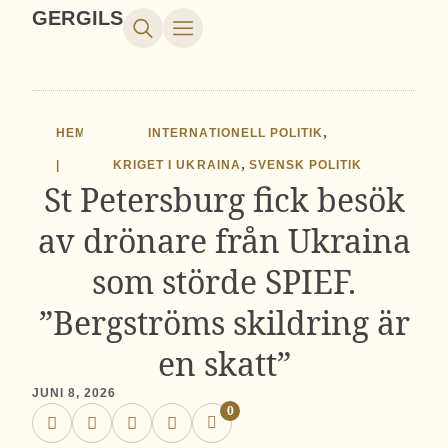
GERGILS
,
HEM
INTERNATIONELL POLITIK
,
|
KRIGET I UKRAINA
SVENSK POLITIK
St Petersburg fick besök
av drönare från Ukraina
som störde SPIEF.
”Bergströms skildring är
en skatt”
JUNI 8, 2026
0