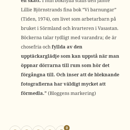
en skatt.
I min bokhylla ställs den jämte
Lillie Björnstrands fina bok ”Vi barnungar”
(Tiden, 1974), om livet som arbetarbarn på
bruket i Sörmland och kvarteren i Vasastan.
Böckerna talar tydligt med varandra; de är
chosefria och
fyllda av den
upptäckarglädje som kan uppstå när man
öppnar dörrarna till rum som hör det
förgångna till. Och inser att de bleknande
fotografierna har väldigt mycket att
förmedla.”
(Bloggens markering)
0