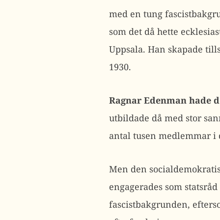
med en tung fascistbakgr
som det då hette ecklesias
Uppsala. Han skapade til
1930.
Ragnar Edenman hade des
utbildade då med stor sann
antal tusen medlemmar i 
Men den socialdemokratis
engagerades som statsråd 
fascistbakgrunden, efters