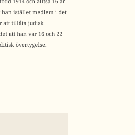
ödd 1914 och alltså 16 år
han istället medlem i det
tt tillåta judisk
et att han var 16 och 22
olitisk övertygelse.