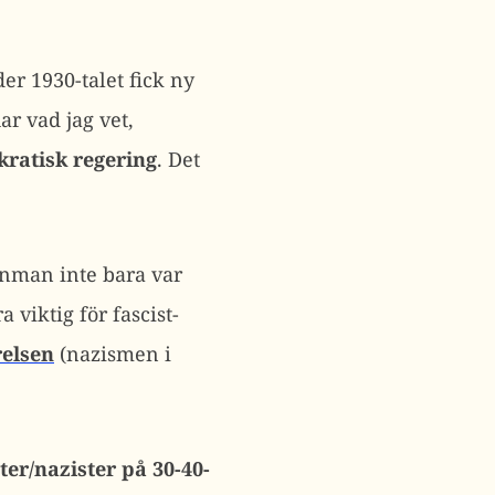
r 1930-talet fick ny
ar vad jag vet,
ratisk regering
. Det
enman inte bara var
 viktig för fascist-
elsen
(nazismen i
ter/nazister på 30-40-