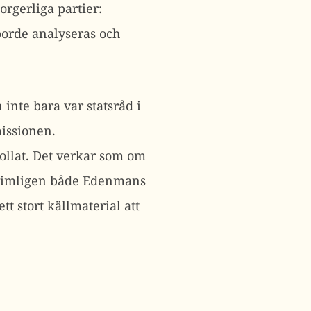
borgerliga partier:
borde analyseras och
 inte bara var statsråd i
issionen.
ollat. Det verkar som om
 rimligen både Edenmans
tt stort källmaterial att