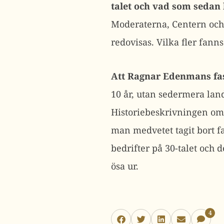
talet och vad som seda
Moderaterna, Centern och 
redovisas. Vilka fler fan
Att Ragnar Edenmans fasc
10 år, utan sedermera la
Historiebeskrivningen om
man medvetet tagit bort 
bedrifter på 30-talet och d
ösa ur.
4