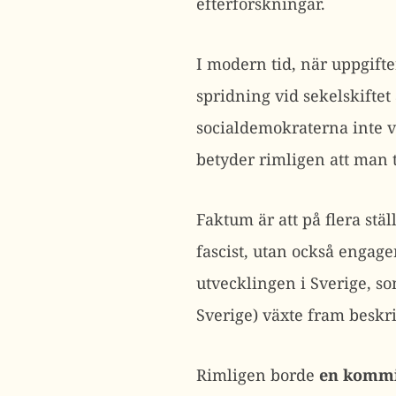
efterforskningar.
I modern tid, när uppgif
spridning vid sekelskiftet
socialdemokraterna inte 
betyder rimligen att man 
Faktum är att på flera st
fascist, utan också engager
utvecklingen i Sverige, s
Sverige) växte fram beskri
Rimligen borde
en kommis