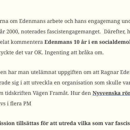
terna om Edenmans arbete och hans engagemang unde
 år 2000, noterades fascistengagemanget. Därefter, h
velat kommentera
Edenmans 10 år i en socialdemok
tyckte det var OK. Ingenting att bråka om.
ällen har man utelämnat uppgiften om att Ragnar Ed
ade sig i att utveckla en organisation som skulle vara
om tidskriften Vägen Framåt. Hur den
Nysvenska rör
vs i flera PM
sion tillsättas för att utreda vilka som var fascis