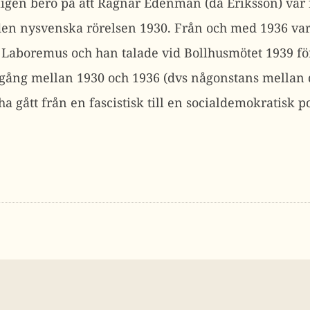
gen bero på att Ragnar Edenman (då Eriksson) var f
en nysvenska rörelsen 1930. Från och med 1936 var 
Laboremus och han talade vid Bollhusmötet 1939 för a
gång mellan 1930 och 1936 (dvs någonstans mellan d
 ha gått från en fascistisk till en socialdemokratisk p