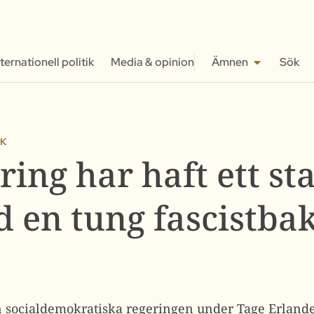
nternationell politik
Media & opinion
Ämnen
Sök
IK
ring har haft ett sta
d en tung fascistba
n socialdemokratiska regeringen under Tage Erlande