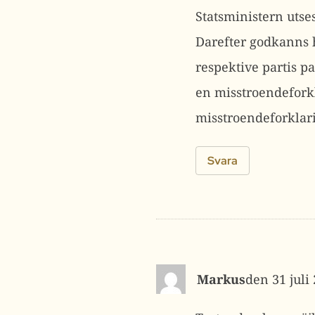
Statsministern utse
Darefter godkanns h
respektive partis p
en misstroendeforkl
misstroendeforklari
Svara
Markus
31 juli