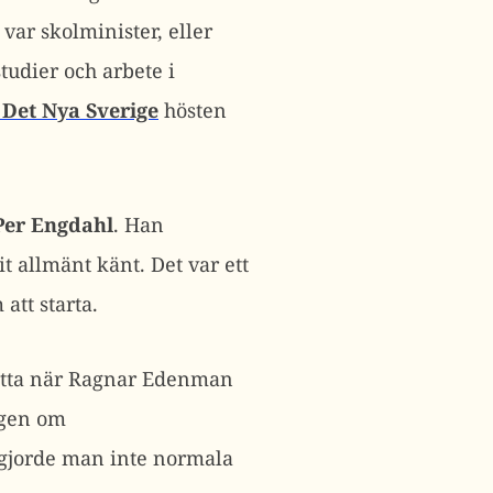
var skolminister, eller
tudier och arbete i
Det Nya Sverige
hösten
Per Engdahl
. Han
t allmänt känt. Det var ett
tt starta.
etta när Ragnar Edenman
ngen om
 gjorde man inte normala