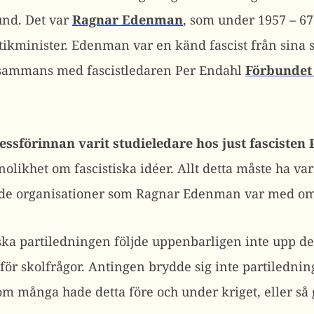
und. Det var
Ragnar Edenman
, som under 1957 – 67 
tikminister. Edenman var en känd fascist från sina s
lsammans med fascistledaren Per Endahl
Förbundet 
sförinnan varit studieledare hos just fascisten 
olikhet om fascistiska idéer. Allt detta måste ha vari
de organisationer som Ragnar Edenman var med om a
ka partiledningen följde uppenbarligen inte upp d
för skolfrågor. Antingen brydde sig inte partiledni
om många hade detta före och under kriget, eller så