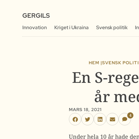
GERGILS
Innovation
Kriget i Ukraina
Svensk politik
I
HEM |
SVENSK POLIT
En S-rege
år me
MARS 18, 2021
4
Under hela 10 år hade de