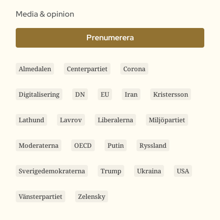
Media & opinion
Prenumerera
Almedalen
Centerpartiet
Corona
Digitalisering
DN
EU
Iran
Kristersson
Lathund
Lavrov
Liberalerna
Miljöpartiet
Moderaterna
OECD
Putin
Ryssland
Sverigedemokraterna
Trump
Ukraina
USA
Vänsterpartiet
Zelensky