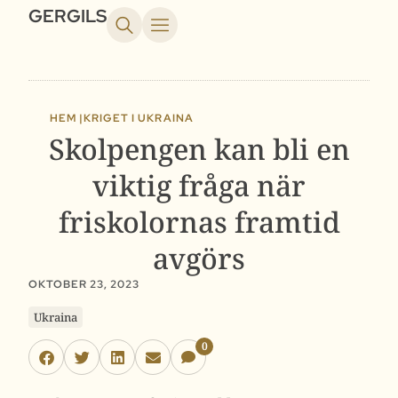
GERGILS
HEM |
KRIGET I UKRAINA
Skolpengen kan bli en
viktig fråga när
friskolornas framtid
avgörs
OKTOBER 23, 2023
Ukraina
0