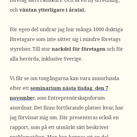
företag sätts i konkurs. Och så en ny utredning,
och
väntan ytterligare i åratal.
För egen del undrar jag hur många 1000 duktiga
företagare som inte sätter sig i mindre företags
styrelser. Till stor
nackdel för företagen
och för
alla berörda, inklusive Sverige.
Vi får se om tongångarna kan vara annorlunda
efter ett
seminarium nästa tisdag, den 7
novembe
r, som Entreprenörskapsforum
anordnar. Det finns fortfarande platser kvar, har
jag förvissat mig om. Där presenteras också en
rapport, som på ett utmärkt sätt beskriver