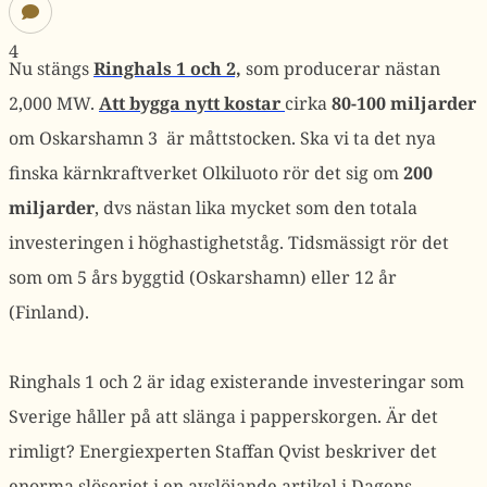
4
Nu stängs
Ringhals 1 och 2,
som producerar nästan
2,000 MW.
Att bygga nytt kostar
cirka
80-100 miljarder
om Oskarshamn 3 är måttstocken. Ska vi ta det nya
finska kärnkraftverket Olkiluoto rör det sig om
200
miljarder
, dvs nästan lika mycket som den totala
investeringen i höghastighetståg. Tidsmässigt rör det
som om 5 års byggtid (Oskarshamn) eller 12 år
(Finland).
Ringhals 1 och 2 är idag existerande investeringar som
Sverige håller på att slänga i papperskorgen. Är det
rimligt? Energiexperten Staffan Qvist beskriver det
enorma slöseriet i en avslöjande artikel i Dagens