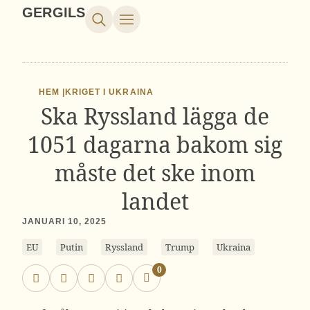
GERGILS
HEM |
KRIGET I UKRAINA
Ska Ryssland lägga de
1051 dagarna bakom sig
måste det ske inom
landet
JANUARI 10, 2025
EU
Putin
Ryssland
Trump
Ukraina
0