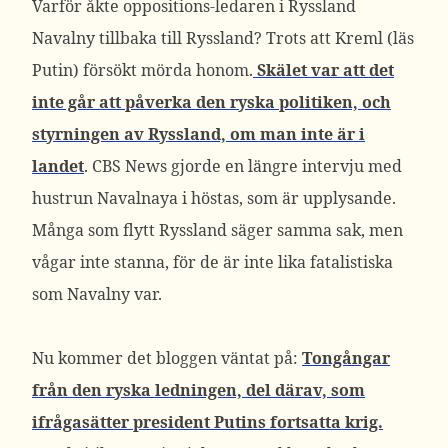
Varför åkte oppositions-ledaren i Ryssland
Navalny tillbaka till Ryssland? Trots att Kreml (läs
Putin) försökt mörda honom.
Skälet var att det
inte går att påverka den ryska politiken, och
styrningen av Ryssland, om man inte är i
landet
. CBS News gjorde en längre intervju med
hustrun Navalnaya i höstas, som är upplysande.
Många som flytt Ryssland säger samma sak, men
vågar inte stanna, för de är inte lika fatalistiska
som Navalny var.
Nu kommer det bloggen väntat på:
Tongångar
från den ryska ledningen, del därav, som
ifrågasätter president Putins fortsatta krig.