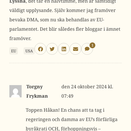
Lyssna
, det tar en halvtimme, men är samtidigt
väldigt upplysande. Själv kommer jag framöver
bevaka DMA, som nu ska behandlas av EU-
parlamentet. Det blir således fler bloggar i ämnet
framöver.
1
EU
USA
Torgny
24 oktober 2024 kl.
Frykman
07:49
Toppen Håkan! En chans att ta tag i
regeringen och damma av EU’s förfärliga
byråkrati OCH, förhoppningsvis –