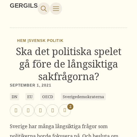
GERGILS
HEM |
SVENSK POLITIK
Ska det politiska spelet
gå före de långsiktiga
sakfrågorna?
SEPTEMBER 1, 2021
DN
EU
OECD
Sverigedemokraterna
2
Sverige har många långsiktiga frågor som
politikerna borde fokusera på. Och besluta om.