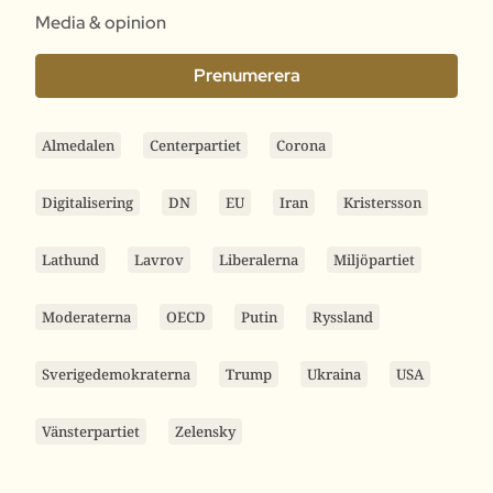
Media & opinion
Prenumerera
Almedalen
Centerpartiet
Corona
Digitalisering
DN
EU
Iran
Kristersson
Lathund
Lavrov
Liberalerna
Miljöpartiet
Moderaterna
OECD
Putin
Ryssland
Sverigedemokraterna
Trump
Ukraina
USA
Vänsterpartiet
Zelensky