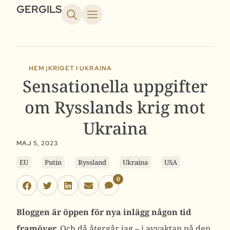
GERGILS
HEM |
KRIGET I UKRAINA
Sensationella uppgifter
om Rysslands krig mot
Ukraina
MAJ 5, 2023
EU
Putin
Ryssland
Ukraina
USA
0
Bloggen är öppen för nya inlägg någon tid
framöver.
Och då återgår jag – i avvaktan på den