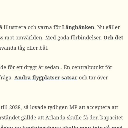
 illustrera och varna för
Långbänken
. Nu gäller
 oss mot omvärlden. Med goda förbindelser.
Och det
vända tåg eller båt.
e för ett drygt år sedan.. En centralpunkt för
fråga.
Andra flygplatser satsar
och tar över
m till 2038, så lovade tydligen MP att acceptera att
rståndet gällde att Arlanda skulle få den kapacitet
ågon ny landningsbana skulle man inte gå med