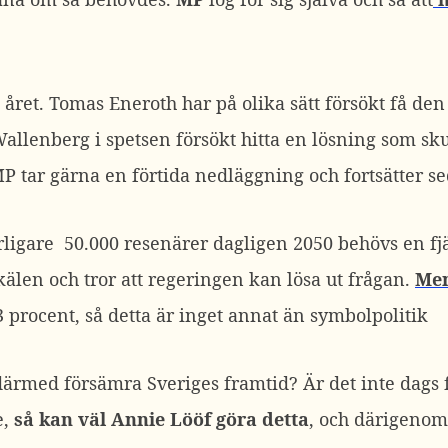
 året. Tomas Eneroth har på olika sätt försökt få de
Wallenberg i spetsen försökt hitta en lösning som sk
r MP tar gärna en förtida nedläggning och fortsätte
erligare 50.000 resenärer dagligen 2050 behövs en f
kälen och tror att regeringen kan lösa ut frågan.
Men
3 procent, så detta är inget annat än symbolpolitik
ärmed försämra Sveriges framtid? Är det inte dags f
e,
så kan väl Annie Lööf göra detta
, och därigenom