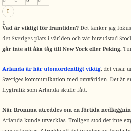
1
Vad är viktigt för framtiden?
Det tänker jag fokus
det Sveriges plats i världen och vår huvudstad Sto
går inte att åka tåg till New York eller Peking.
Tur
Arlanda är här utomordentligt viktig
,
det visar u
Sveriges kommunikation med omvärlden. Det är en 
flygtrafik som Arlanda skulle fått.
När Bromma utreddes om en förtida nedläggnin
Arlanda kunde utvecklas. Troligen stod det inte exp
som erfordras. S trodde att det innebar en fjärde 