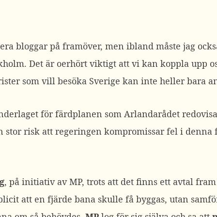
era bloggar på framöver, men ibland måste jag också
ckholm. Det är oerhört viktigt att vi kan koppla upp
ister som vill besöka Sverige kan inte heller bara an
nderlaget för färdplanen som Arlandarådet redovisad
stor risk att regeringen kompromissar fel i denna 
g
, på initiativ av MP, trots att det finns ett avtal fra
licit att en fjärde bana skulle få byggas, utan samfö
bana om så behövdes.
MP
log för sig själva och sa att
n