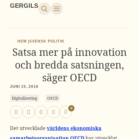
GERGILS
HEM |
SVENSK POLITIK
Satsa mer på innovation
och bredda satsningen,
säger OECD
JUNI 15, 2016
Digitalisering
OECD
0
Det utvecklade
världens ekonomiska
samarbetsorganisation OECD
har utvecklat