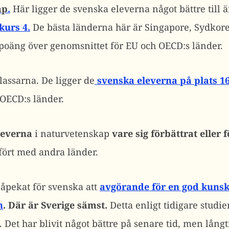
ap
.
Här ligger de svenska eleverna något bättre till 
kurs 4.
De bästa länderna här är Singapore, Sydkor
 poäng över genomsnittet för EU och OECD:s länder.
klassarna. De ligger de
svenska eleverna på plats 1
 OECD:s länder.
leverna
i naturvetenskap
vare sig förbättrat eller 
fört med andra länder.
pekat för svenska att
avgörande för en god kuns
n
. Där är Sverige sämst.
Detta enligt tidigare studi
a i. Det har blivit något bättre på senare tid, men lång