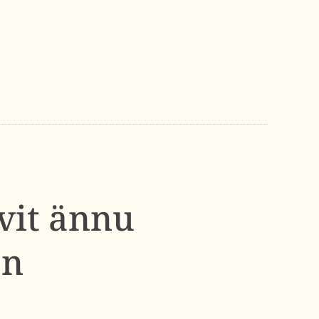
ivit ännu
an