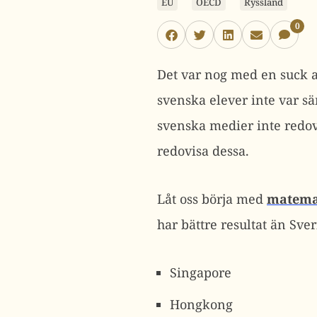
EU
OECD
Ryssland
0
Det var nog med en suck 
svenska elever inte var s
svenska medier inte redovi
redovisa dessa.
Låt oss börja med
matema
har bättre resultat än Sver
Singapore
Hongkong