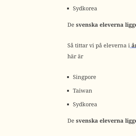
Sydkorea
De
svenska eleverna ligg
Så tittar vi på eleverna i
år
här är
Singpore
Taiwan
Sydkorea
De
svenska eleverna ligg