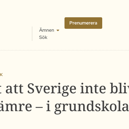
Prenumerera
Ämnen
Sök
IK
 att Sverige inte bl
ämre – i grundskol