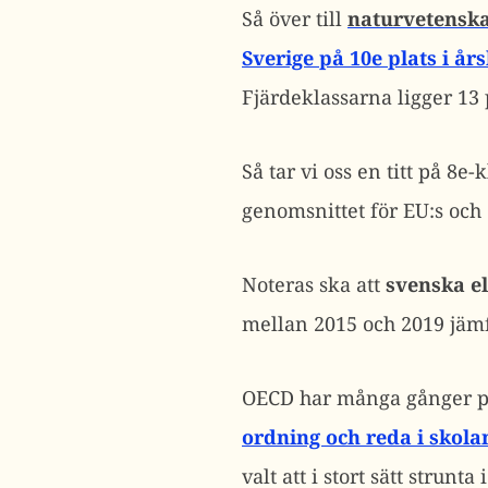
Så över till
naturvetensk
Sverige på 10e plats i års
Fjärdeklassarna ligger 13
Så tar vi oss en titt på 8e-
genomsnittet för EU:s och
Noteras ska att
svenska e
mellan 2015 och 2019 jäm
OECD har många gånger på
ordning och reda i skola
valt att i stort sätt strunt