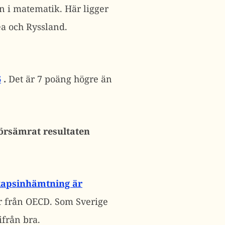
än i matematik. Här ligger
ea och Ryssland.
6
.
Det är 7 poäng högre än
försämrat resultaten
kapsinhämtning är
er från OECD. Som Sverige
tifrån bra.