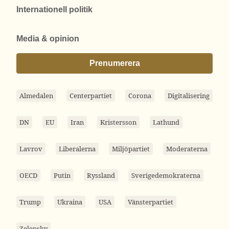
Internationell politik
Media & opinion
Prenumerera
Almedalen
Centerpartiet
Corona
Digitalisering
DN
EU
Iran
Kristersson
Lathund
Lavrov
Liberalerna
Miljöpartiet
Moderaterna
OECD
Putin
Ryssland
Sverigedemokraterna
Trump
Ukraina
USA
Vänsterpartiet
Zelensky