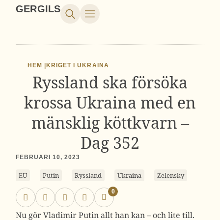
GERGILS
HEM |
KRIGET I UKRAINA
Ryssland ska försöka
krossa Ukraina med en
mänsklig köttkvarn –
Dag 352
FEBRUARI 10, 2023
EU
Putin
Ryssland
Ukraina
Zelensky
0
Nu gör Vladimir Putin allt han kan – och lite till.