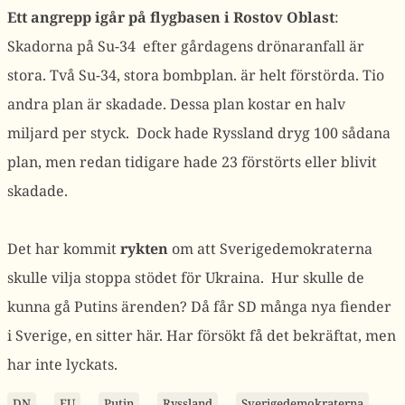
Ett angrepp igår på flygbasen i Rostov Oblast
:
Skadorna på Su-34 efter gårdagens drönaranfall är
stora. Två Su-34, stora bombplan. är helt förstörda. Tio
andra plan är skadade. Dessa plan kostar en halv
miljard per styck. Dock hade Ryssland dryg 100 sådana
plan, men redan tidigare hade 23 förstörts eller blivit
skadade.
Det har kommit
rykten
om att Sverigedemokraterna
skulle vilja stoppa stödet för Ukraina. Hur skulle de
kunna gå Putins ärenden? Då får SD många nya fiender
i Sverige, en sitter här. Har försökt få det bekräftat, men
har inte lyckats.
DN
EU
Putin
Ryssland
Sverigedemokraterna