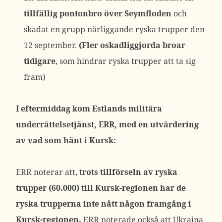
tillfällig pontonbro över Seymfloden
och
skadat en grupp närliggande ryska trupper den
12 september.
(Fler oskadliggjorda broar
tidigare
, som hindrar ryska trupper att ta sig
fram)
I eftermiddag kom Estlands militära
underrättelsetjänst, ERR, med en utvärdering
av vad som hänt i Kursk:
ERR noterar att,
trots tillförseln av ryska
trupper (60.000) till Kursk-regionen har de
ryska trupperna inte nått någon framgång i
Kursk-regionen.
ERR noterade också att Ukraina