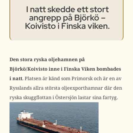
I natt skedde ett stort
angrepp på Björkö –
Koivisto i Finska viken.
Den stora ryska oljehamnen på
Björkö/Koivisto inne i Finska Viken bombades
i natt
. Platsen är känd som Primorsk och är en av
Rysslands allra största oljeexporthamnar där den
ryska skuggflottan i Östersjön lastar sina fartyg.