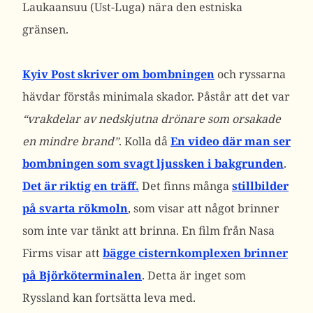
Laukaansuu (Ust-Luga) nära den estniska
gränsen.
Kyiv Post skriver om bombningen
och ryssarna
hävdar förstås minimala skador. Påstår att det var
“vrakdelar av nedskjutna drönare som orsakade
en mindre brand”
. Kolla då
En video där man ser
bombningen som svagt ljussken i bakgrunden
.
Det är riktig en träff.
Det finns många
stillbilder
på svarta rökmoln
, som visar att något brinner
som inte var tänkt att brinna. En film från Nasa
Firms visar att
bägge cisternkomplexen brinner
på Björköterminalen
. Detta är inget som
Ryssland kan fortsätta leva med.