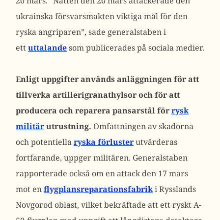
20 mars.
”Natten den 20 mars attackerade den
ukrainska försvarsmakten viktiga mål för den
ryska angriparen”, sade generalstaben i
ett
uttalande
som publicerades på sociala medier.
Enligt uppgifter används anläggningen för att
tillverka artillerigranathylsor och för att
producera och reparera pansarstål för
rysk
militär
utrustning.
Omfattningen av skadorna
och potentiella
ryska förluster
utvärderas
fortfarande, uppger militären.
Generalstaben
rapporterade också om en attack den 17 mars
mot en
flygplansreparationsfabrik
i Rysslands
Novgorod oblast, vilket bekräftade att ett ryskt A-