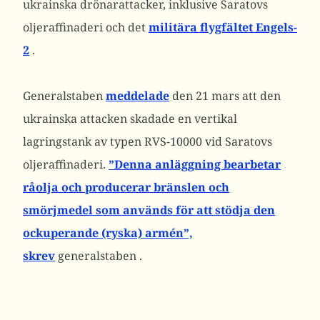
ukrainska drönarattacker, inklusive Saratovs
oljeraffinaderi och det
militära flygfältet Engels-
2
.
Generalstaben
meddelade
den 21 mars att den
ukrainska attacken skadade en vertikal
lagringstank av typen RVS-10000 vid Saratovs
oljeraffinaderi.
”Denna anläggning bearbetar
råolja och producerar bränslen och
smörjmedel som används för att stödja den
ockuperande (ryska) armén”,
skrev
generalstaben .