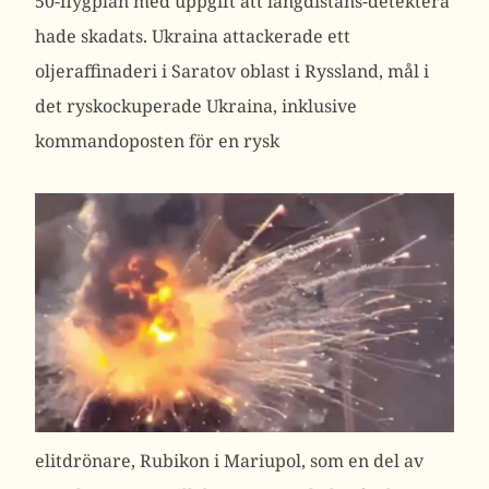
50-flygplan med uppgift att långdistans-detektera
hade skadats.
Ukraina attackerade ett
oljeraffinaderi i Saratov oblast i Ryssland, mål i
det ryskockuperade Ukraina, inklusive
kommandoposten för en rysk
elitdrönare, Rubikon i Mariupol, som en del av