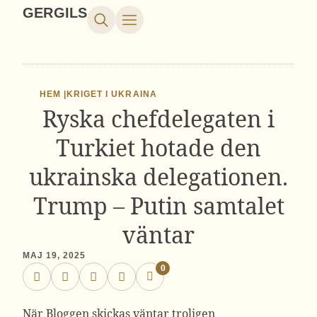
GERGILS
HEM |
KRIGET I UKRAINA
Ryska chefdelegaten i
Turkiet hotade den
ukrainska delegationen.
Trump – Putin samtalet
väntar
MAJ 19, 2025
0
När Bloggen skickas väntar troligen