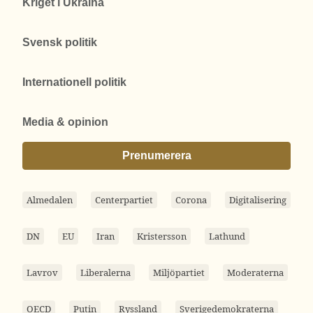
Kriget i Ukraina
Svensk politik
Internationell politik
Media & opinion
Prenumerera
Almedalen
Centerpartiet
Corona
Digitalisering
DN
EU
Iran
Kristersson
Lathund
Lavrov
Liberalerna
Miljöpartiet
Moderaterna
OECD
Putin
Ryssland
Sverigedemokraterna