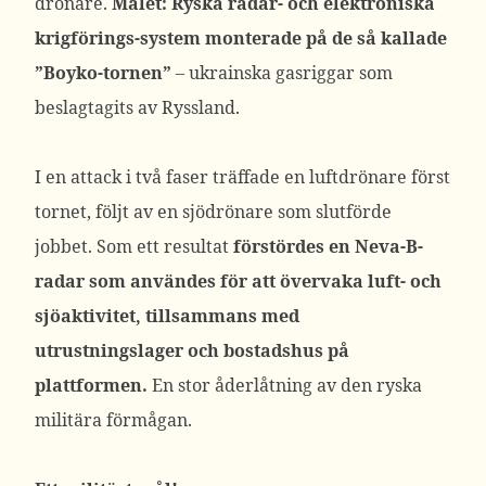
drönare.
Målet: Ryska radar- och elektroniska
krigförings-system monterade på de så kallade
”Boyko-tornen”
– ukrainska gasriggar som
beslagtagits av Ryssland.
I en attack i två faser träffade en luftdrönare först
tornet, följt av en sjödrönare som slutförde
jobbet. Som ett resultat
förstördes en Neva-B-
radar som användes för att övervaka luft- och
sjöaktivitet, tillsammans med
utrustningslager och bostadshus på
plattformen.
En stor åderlåtning av den ryska
militära förmågan.