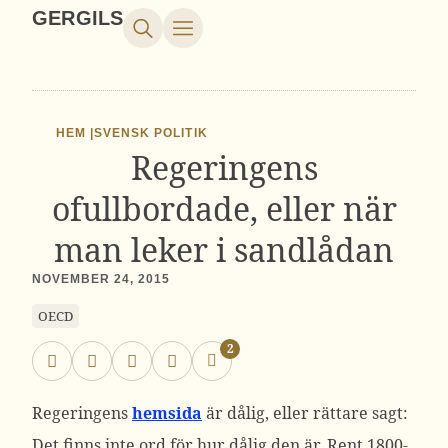
GERGILS
HEM |
SVENSK POLITIK
Regeringens
ofullbordade, eller när
man leker i sandlådan
NOVEMBER 24, 2015
OECD
2
Regeringens
hemsida
är dålig, eller rättare sagt:
Det finns inte ord för hur dålig den är. Rent 1800-