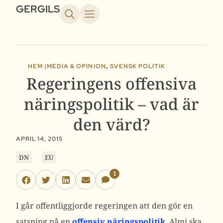
GERGILS
,
HEM |
MEDIA & OPINION
SVENSK POLITIK
Regeringens offensiva
näringspolitik – vad är
den värd?
APRIL 14, 2015
DN
EU
1
I går offentliggjorde regeringen att den gör en
satsning på en
offensiv näringspolitik
. Almi ska