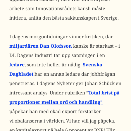
arbete som Innovationsrådets kansli måste
initiera, anlita den bästa sakkunskapen i Sverige.
I dagens morgontidningar vinner kritiken, där
miljardären Dan Olofsson
kanske är starkast – i
DI. Dagens Industri tar upp satsningen i en
ledare
, som inte heller är nådig.
Svenska
Dagbladet
har en annan ledare där jobbfrågan
penetreras. I dagens Nyheter ger Johan Schück en
intressant analys. Under rubriken ”
Total brist på
proportioner mellan ord och handling”
påpekar han med ökad export förstärker
vi obalanserna i världen. Vi har, vill jag påpeka,
en kapitalexport på hela 6 procent av BNP! Här