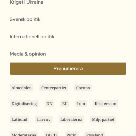
Kriget i Ukraina
Svensk politik
Internationell politik
Media & opinion
Prenumerera
Almedalen
Centerpartiet
Corona
Digitalisering
DN
EU
Iran
Kristersson
Lathund
Lavrov
Liberalerna
Miljöpartiet
Moderaterna
OECD
Putin
Ryssland