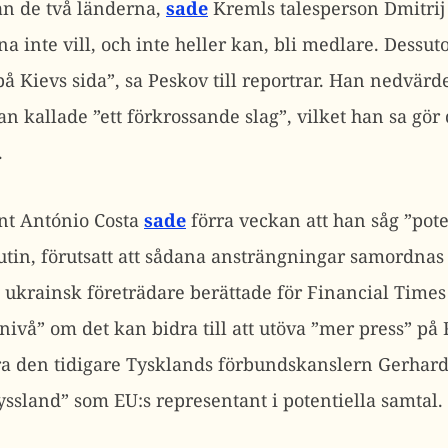
an de två länderna,
sade
Kremls talesperson Dmitrij
a inte vill, och inte heller kan, bli medlare. Dessu
på Kievs sida”, sa Peskov till reportrar. Han nedvärd
n kallade ”ett förkrossande slag”, vilket han sa gör d
.
nt António Costa
sade
förra veckan att han såg ”pote
utin, förutsatt att sådana ansträngningar samordn
t ukrainsk företrädare berättade för Financial Time
ivå” om det kan bidra till att utöva ”mer press” på
dra den tidigare Tysklands förbundskanslern Gerhard
ssland” som EU:s representant i potentiella samtal.