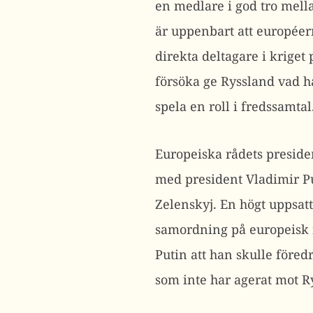
en medlare i god tro mell
är uppenbart att européern
direkta deltagare i kriget 
försöka ge Ryssland vad ha
spela en roll i fredssamtal
Europeiska rådets preside
med president Vladimir P
Zelenskyj. En högt uppsat
samordning på europeisk n
Putin att han skulle före
som inte har agerat mot Ry