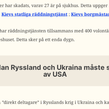
ner har skadats, varav 27 är på sjukhus. Detta uppger
;
Kievs statliga räddningstjänst
;
Kievs borgmästar
har räddningstjänsten tillsammans med 400 volontär
shuset. Detta sker på ett enda dygn.
lan Ryssland och Ukraina måste 
av USA
”direkt deltagare” i Rysslands krig i Ukraina och k