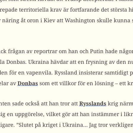
pade territoriella krav är fortfarande det största 
er näring åt oron i Kiev att Washington skulle kunna
k frågan av reportrar om han och Putin hade någon 
ela Donbas. Ukraina hävdar att en frysning av den n
en för en vapenvila. Ryssland insisterar samtidigt p
delar av
Donbas
som ett villkor för en lösning – ett k
en sade också att han tror att
Rysslands
krig närmar
ig en uppgörelse, vilket gör att han instämmer i 
igare. ”Slutet på kriget i Ukraina… Jag tror verkligen