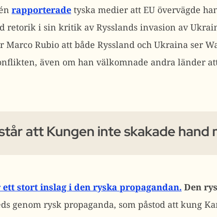
dén
rapporterade
tyska medier att EU övervägde han
 retorik i sin kritik av Rysslands invasion av Ukrai
r Marco Rubio att både Ryssland och Ukraina ser W
nflikten, även om han välkomnade andra länder att a
står att Kungen inte skakade hand
ett stort inslag i den ryska propagandan.
Den rys
eds genom rysk propaganda, som påstod att kung Kar