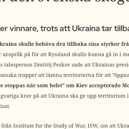
er vinnare, trots att Ukraina tar til
kraina skulle behöva dra tillbaka sina styrkor f
r anspråk på för att Ryssland skulle kunna gå in i m
s talesperson Dmitrij Peskov sade att Ukrainas pre
ainska trupper att lämna territorierna för att ”öppn
e stoppas när som helst” om Kiev accepterade Mo
variga krav på att Ukraina ska ge upp territorium 
sat.
ån Institute for the Study of War, ISW, om att Ukrain