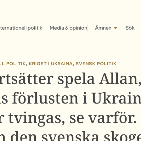
nternationell politik
Media & opinion
Ämnen
Sök
,
,
L POLITIK
KRIGET I UKRAINA
SVENSK POLITIK
rtsätter spela Alla
s förlusten i Ukrai
tvingas, se varför. 
 den svenska skog