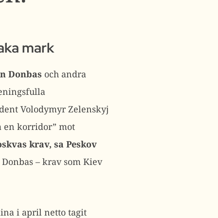
lbaka mark
rån Donbas
och andra
eningsfulla
sident Volodymyr Zelenskyj
a en korridor” mot
skvas krav, sa Peskov
i Donbas – krav som Kiev
a i april netto tagit