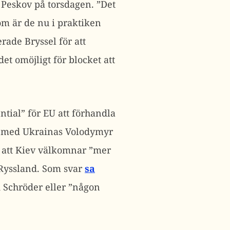
 Peskov på torsdagen. ”Det
tom är de nu i praktiken
erade Bryssel för att
et omöjligt för blocket att
ntial” för EU att förhandla
as med Ukrainas Volodymyr
s att Kiev välkomnar ”mer
 Ryssland. Som svar
sa
 Schröder eller ”någon