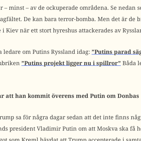
er – minst – av de ockuperade områdena. Se nedan s
lagfältet. De kan bara terror-bomba. Men det är de 
i Kiev när ett stort hyreshus attackerades av Ryssla
a ledare om Putins Ryssland idag:
”Putins parad sä
ubriken
”Putins projekt ligger nu i spillror”
Båda le
ar att han kommit överens med Putin om Donbas
rump sa för några dagar sedan att det inte finns 
ds president Vladimir Putin om att Moskva ska få h
ågot som Kreml hävdat att Trump accepterade i samta