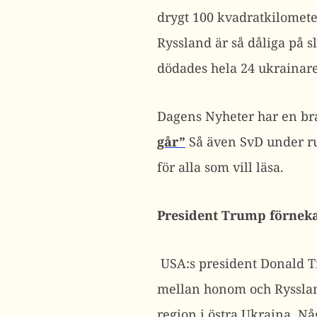
drygt 100 kvadratkilomet
Ryssland är så dåliga på s
dödades hela 24 ukrainare 
Dagens Nyheter har en br
går”
Så även SvD under r
för alla som vill läsa.
President Trump förnek
USA:s president Donald T
mellan honom och Rysslan
region i östra Ukraina. N