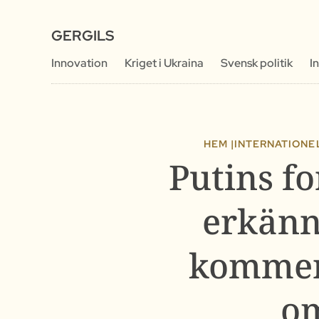
GERGILS
Innovation
Kriget i Ukraina
Svensk politik
I
HEM |
INTERNATIONEL
Putins fo
erkänn
kommer 
om