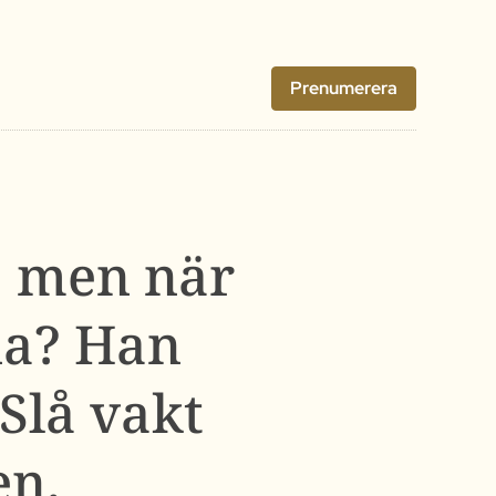
Prenumerera
n, men när
na? Han
Slå vakt
en.