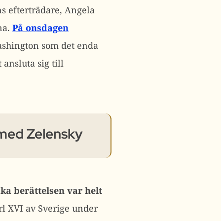
s efterträdare, Angela
na.
På onsdagen
ashington som det enda
nsluta sig till
 med Zelensky
ka berättelsen var helt
l XVI av Sverige under