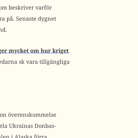
om beskriver varför
bra på. Senaste dygnet
nd.
ger mycket om hur kriget
darna sk vara tillgängliga
någon överenskommelse
ela Ukrainas Donbas-
len i Alaska förra