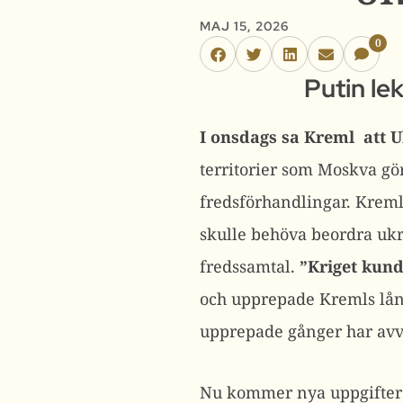
MAJ 15, 2026
0
Putin lek
I onsdags sa Kreml att U
territorier som Moskva gö
fredsförhandlingar. Kreml
skulle behöva beordra ukr
fredssamtal.
”Kriget kund
och upprepade Kremls lång
upprepade gånger har avvi
Nu kommer nya uppgifter fr