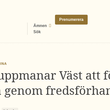
Prenumerera
Ämnen
Sök
AINA
uppmanar Väst att 
 genom fredsförha