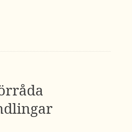
förråda
ndlingar