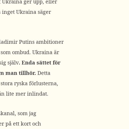
 Ukraina ger upp, eller
s inget Ukraina säger
ladimir Putins ambitioner
na som ombud. Ukraina är
ig själv
. Enda sättet för
om man tillhör.
Detta
 stora ryska förlusterna,
n lite mer inlindat.
skanal, som jag
r på ett kort och