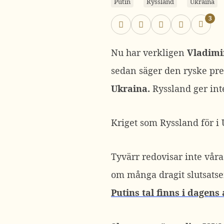
Putin
Ryssland
Ukraina
3
Nu har verkligen
Vladimir
sedan säger den ryske pre
Ukraina.
Ryssland ger int
Kriget som Ryssland för i
Tyvärr redovisar inte vår
om många dragit slutsatse
Putins tal finns i dagens 