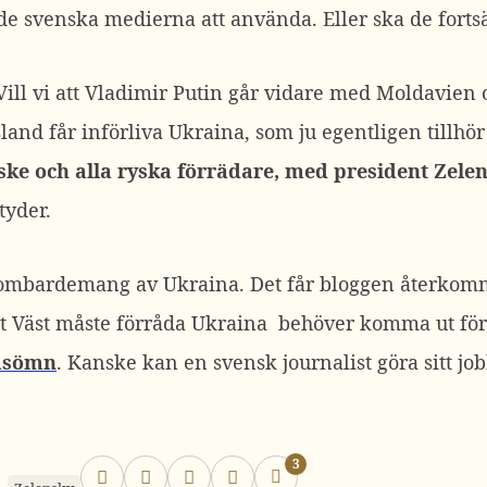
 de svenska medierna att använda. Eller ska de fortsä
ill vi att Vladimir Putin går vidare med Moldavien
land får införliva Ukraina, som ju egentligen tillhö
ske och alla ryska förrädare, med president Zelen
tyder.
 bombardemang av Ukraina. Det får bloggen återkomm
tt Väst måste förråda Ukraina behöver komma ut för
asömn
. Kanske kan en svensk journalist göra sitt jo
3