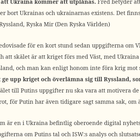
, att Ukraina kommer att utplånas.
Fred betyder att
ger bort Ukrainas och ukrainarnas existens. Det finn
v Ryssland, Ryska Mir (Den Ryska Världen)
edovisade för en kort stund sedan uppgifterna om V
ch att skälet är att kriget förs med Väst, med Ukrai
sland, och man kan enligt honom inte föra krig mot s
tt ge upp kriget och överlämna sig till Ryssland, s
älet till Putins uppgifter nu ska vara att motivera de
rot, för Putin har även tidigare sagt samma sak, om ä
m är en i Ukraina befintlig oberoende digital nyhet
pgifterna om Putins tal och ISW:s analys och slutsatse