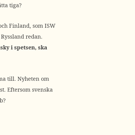
tta tiga?
 och Finland, som ISW
r Ryssland redan.
sky i spetsen, ska
a till. Nyheten om
st. Eftersom svenska
bb?