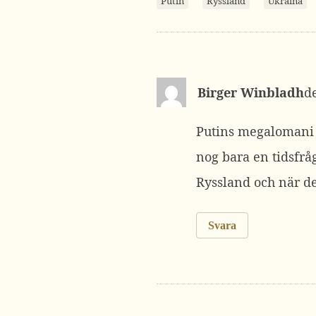
Putin
Ryssland
Ukraina
Birger Winbladh
Putins megalomani h
nog bara en tidsfrå
Ryssland och när d
Svara