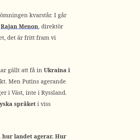
ömningen kvarstår. I går
v
Rajan Menon
, direktör
 det är fritt fram vi
har gällt att få in
Ukraina i
iskt. Men Putins agerande
r i Väst, inte i Ryssland.
ryska språket
i viss
 hur landet agerar. Hur