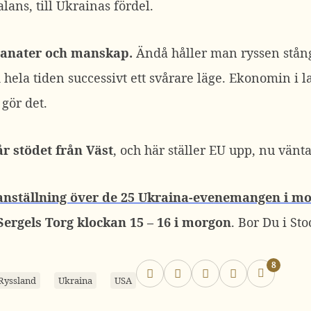
lans, till Ukrainas fördel.
ranater och manskap.
Ändå håller man ryssen stån
hela tiden successivt ett svårare läge. Ekonomin i la
gör det.
år stödet från Väst
, och här ställer EU upp, nu vänt
nställning över de 25 Ukraina-evenemangen i m
Sergels Torg klockan 15 – 16 i morgon
. Bor Du i S
8
Ryssland
Ukraina
USA