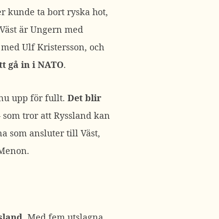
er kunde ta bort ryska hot,
i Väst är Ungern med
 med Ulf Kristersson, och
tt gå in i NATO
.
u upp för fullt.
Det blir
 som tror att Ryssland kan
 som ansluter till Väst,
 Menon.
ssland
. Med fem utslagna