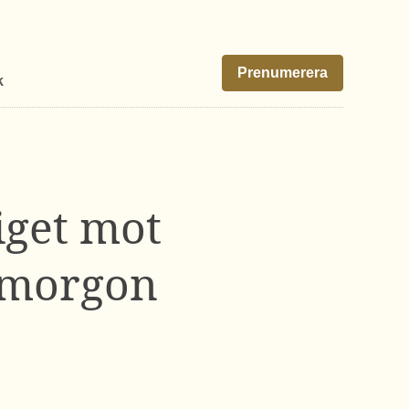
Prenumerera
k
iget mot
i morgon