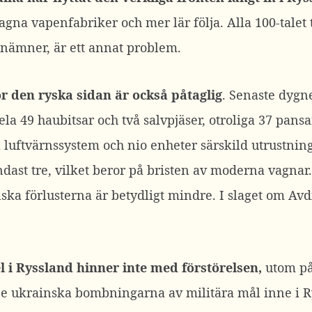
tslagna vapenfabriker och mer lär följa. Alla 100-talet
 nämner, är ett annat problem.
ör den ryska sidan är också påtaglig
. Senaste dygn
ela 49 haubitsar och två salvpjäser, otroliga 37 pans
 luftvärnssystem och nio enheter särskild utrustning
ndast tre, vilket beror på bristen av moderna vagnar
ka förlusterna är betydligt mindre. I slaget om Avd
 i Ryssland hinner inte med förstörelsen,
utom på 
. De ukrainska bombningarna av militära mål inne i