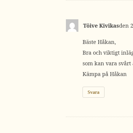
Tõive Kivikas
2
Bäste Håkan,
Bra och viktigt inlä
som kan vara svårt a
Kämpa på Håkan
Svara