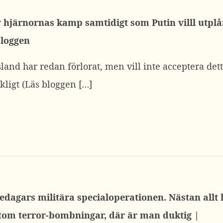
v hjärnornas kamp samtidigt som Putin villl utpl
bloggen
sland har redan förlorat, men vill inte acceptera dett
kligt (Läs bloggen […]
edagars militära specialoperationen. Nästan allt 
utom terror-bombningar, där är man duktig |