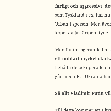
farligt och aggressivt de
som Tyskland t ex, har nu
Urban i spetsen. Men även
köpet av Jas Gripen, tyder
Men Putins agerande har ä
ett militärt mycket star
behålla de ockuperade områ
går med i EU. Ukraina ha
Så allt Vladimir Putin v
Till detta kommer att
Ukra