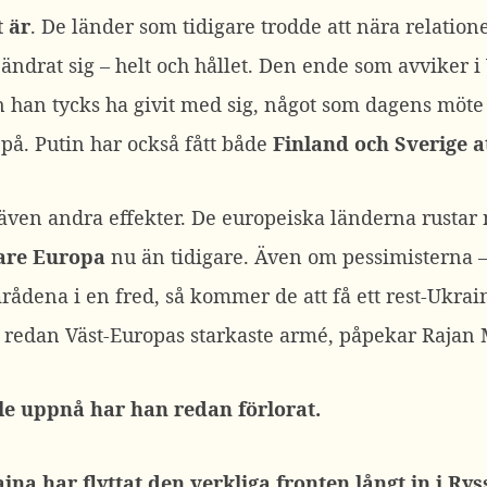
t är
. De länder som tidigare trodde att nära relation
 ändrat sig – helt och hållet. Den ende som avviker 
 han tycks ha givit med sig, något som dagens möte
 på. Putin har också fått både
Finland och Sverige a
ven andra effekter. De europeiska länderna rustar n
kare Europa
nu än tidigare. Även om pessimisterna –
dena i en fred, så kommer de att få ett rest-Ukraina
r redan Väst-Europas starkaste armé, påpekar Rajan
ille uppnå har han redan förlorat.
ina har flyttat den verkliga fronten långt in i Ry