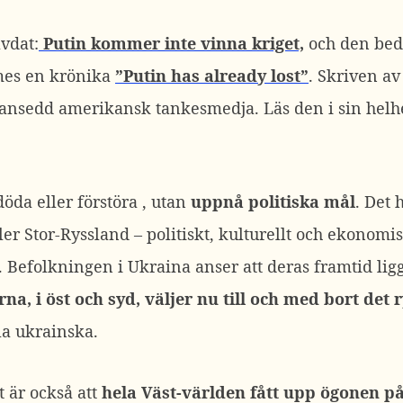
vdat:
Putin kommer inte vinna kriget,
och den bed
mes en krönika
”Putin has already lost”
. Skriven a
 ansedd amerikansk tankesmedja. Läs den i sin helhet,
döda eller förstöra , utan
uppnå politiska mål
. Det 
ller Stor-Ryssland – politiskt, kulturellt och ekonom
. Befolkningen i Ukraina anser att deras framtid ligge
a, i öst och syd, väljer nu till och med bort det 
la ukrainska.
 är också att
hela Väst-världen fått upp ögonen på