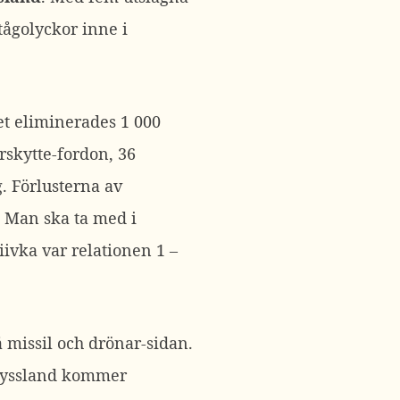
 tågolyckor inne i
et eliminerades 1 000
arskytte-fordon, 36
. Förlusterna av
. Man ska ta med i
iivka var relationen 1 –
missil och drönar-sidan.
 Ryssland kommer