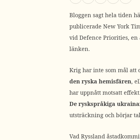
Bloggen sagt hela tiden hä
publicerade New York Ti
vid Defence Priorities, en
länken.
Krig har inte som mål att 
den ryska hemisfären
, e
har uppnått motsatt effekt
De ryskspråkiga ukrainarn
utsträckning och börjar ta
Vad Ryssland åstadkommit