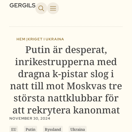
GERGILS
HEM |
KRIGET I UKRAINA
Putin är desperat,
inrikestrupperna med
dragna k-pistar slog i
natt till mot Moskvas tre
största nattklubbar för
att rekrytera kanonmat
NOVEMBER 30, 2024
EU
Putin
Ryssland
Ukraina