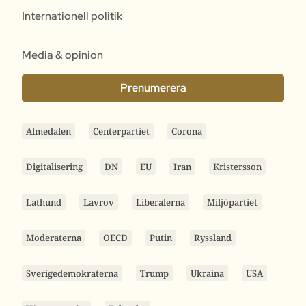
Internationell politik
Media & opinion
Prenumerera
Almedalen
Centerpartiet
Corona
Digitalisering
DN
EU
Iran
Kristersson
Lathund
Lavrov
Liberalerna
Miljöpartiet
Moderaterna
OECD
Putin
Ryssland
Sverigedemokraterna
Trump
Ukraina
USA