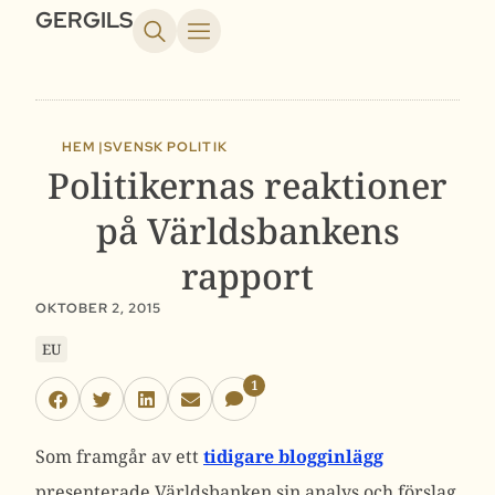
GERGILS
HEM |
SVENSK POLITIK
Politikernas reaktioner
på Världsbankens
rapport
OKTOBER 2, 2015
EU
1
Som framgår av ett
tidigare blogginlägg
presenterade Världsbanken sin analys och förslag