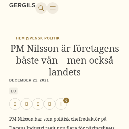
GERGILS
HEM |
SVENSK POLITIK
PM Nilsson är företagens
bäste vän – men också
landets
DECEMBER 21, 2021
EU
0
PM Nilsson har som politisk chefredaktör på
Dagens Industri tagit upp flera för näringslivets