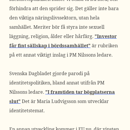
förhindra att den sprider sig. Det gäller inte bara
den viktiga näringslivssektorn, utan hela
samhället. Meriter bör få styra inte sexuell
läggning, religion, ålder eller hårfärg.
”Investor
får fint sällskap i bördssamhället”
är rubriken
på ett annat viktigt inslag i PM Nilssons ledare.
Svenska Dagbladet gjorde parodi på
identitetspolitiken, bland annat utifrån PM
Nilssons ledare.
”I framtiden tar bögplatserna
slut”
Det är Maria Ludvigsson som utvecklar
identitetstemat.
En annan utveckling kommer i EU nu, där vinsten