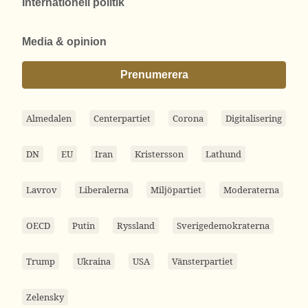
Internationell politik
Media & opinion
Prenumerera
Almedalen
Centerpartiet
Corona
Digitalisering
DN
EU
Iran
Kristersson
Lathund
Lavrov
Liberalerna
Miljöpartiet
Moderaterna
OECD
Putin
Ryssland
Sverigedemokraterna
Trump
Ukraina
USA
Vänsterpartiet
Zelensky