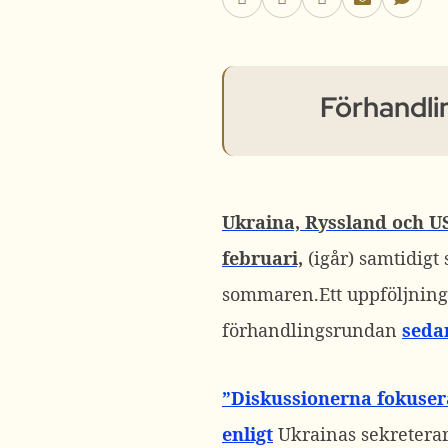
Förhandli
Ukraina, Ryssland och US
februari,
(igår) samtidig
sommaren.
Ett uppföljning
förhandlingsrundan
seda
”Diskussionerna fokuser
enligt
Ukrainas sekreterare