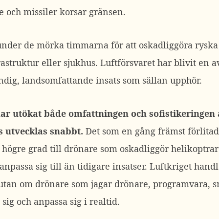
e och missiler korsar gränsen.
under de mörka timmarna för att oskadliggöra rysk
astruktur eller sjukhus.
Luftförsvaret har blivit en a
ändig, landsomfattande insats som sällan upphör.
har utökat både omfattningen och sofistikeringen 
s utvecklas snabbt.
Det som en gång främst förlita
t högre grad till drönare som oskadliggör helikoptrar 
anpassa sig till än tidigare insatser.
Luftkriget handl
, utan om drönare som jagar drönare, programvara, s
sig och anpassa sig i realtid.