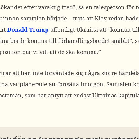
ökandet efter varaktig fred”, sa en talesperson för r
 innan samtalen började – trots att Kiev redan hade 
ent
Donald Trump
offentligt Ukraina att ”komma til
aina borde komma till förhandlingsbordet snabbt”, sa 
n position där vi vill att de ska komma.”
trar att han inte förväntade sig några större händel
rna var planerade att fortsätta imorgon.
Samtalen ko
änstemän, som har antytt att endast Ukrainas kapitul