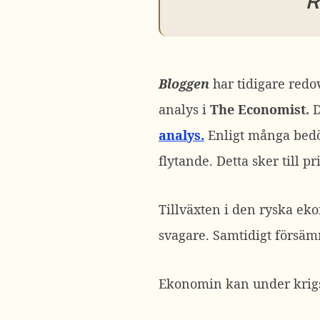
R
Bloggen
har tidigare redo
analys i
The Economist.
D
analys.
Enligt många bedöm
flytande. Detta sker till p
Tillväxten i den ryska ek
svagare. Samtidigt försäm
Ekonomin kan under krigså