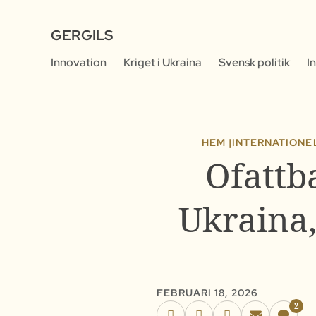
GERGILS
Innovation
Kriget i Ukraina
Svensk politik
I
HEM |
INTERNATIONEL
Ofattb
Ukraina,
FEBRUARI 18, 2026
2