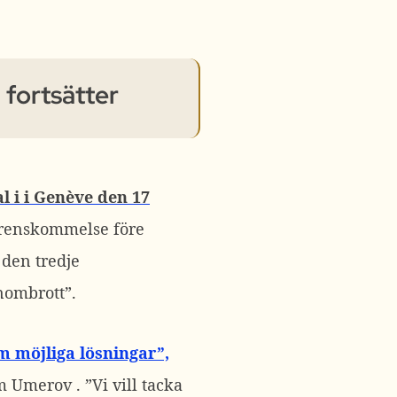
 fortsätter
l i i Genève den 17
erenskommelse före
 den tredje
enombrott”.
 möjliga lösningar”,
 Umerov . ”Vi vill tacka