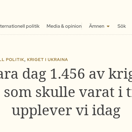
nternationell politik
Media & opinion
Ämnen
Sök
,
L POLITIK
KRIGET I UKRAINA
ara dag 1.456 av kri
 som skulle varat i t
upplever vi idag