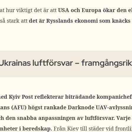
at hur viktigt det är att
USA och Europa ökar den 
så stark att
det är Rysslands ekonomi som knäcks
Ukrainas luftförsvar – framgångsrik
med Kyiv Post reflekterar biträdande kompanichef
ans (AFU) högst rankade Darknode UAV-avlyssnin
ch den snabba anpassningen av luftförsvar.
Varje
enheter i beredskap.
Från Kiev till städer vid front