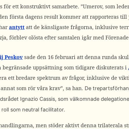
 för ett konstruktivt samarbete. ”
Umerov, som leder
n den första dagens result kommer att rapporteras til
 har
antytt
att de känsligaste frågorna, inklusive terr
jzja, förblev olösta efter samtalen igår med Förenad
ij Peskov
sade den 16 februari att denna runda skull
 begränsade uppsättning som tidigare diskuterats i
era ett bredare spektrum av frågor, inklusive de vik
t annat som rör våra krav”, sa han.
De trepartsförhan
dsrådet Ignazio Cassis, som välkomnade delegationer
roll som neutral facilitator.
handlingarna, men stöder aktivt denna trilaterala stra