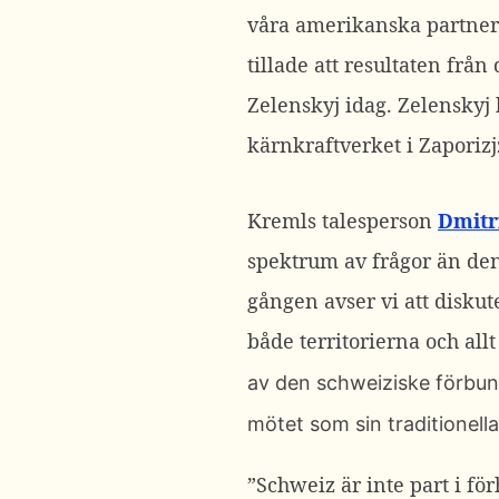
våra amerikanska partners
tillade att resultaten frå
Zelenskyj idag.
Zelenskyj
kärnkraftverket i Zaporiz
Kremls talesperson
Dmitr
spektrum av frågor än den
gången avser vi att diskut
både territorierna och all
av den schweiziske förbun
mötet som sin traditionella 
”Schweiz är inte part i för