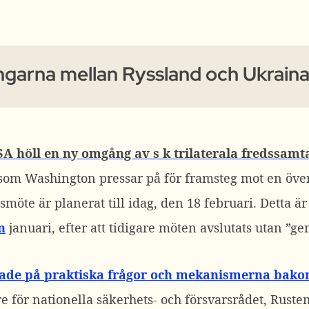
ngarna mellan Ryssland och Ukraina
A höll en ny omgång av s k trilaterala fredssamta
t som Washington pressar på för framsteg mot en öv
smöte är planerat till idag, den 18 februari. Detta är
n
januari, efter att tidigare möten avslutats utan ”g
ade på praktiska frågor och mekanismerna bakom
 för nationella säkerhets- och försvarsrådet, Rustem