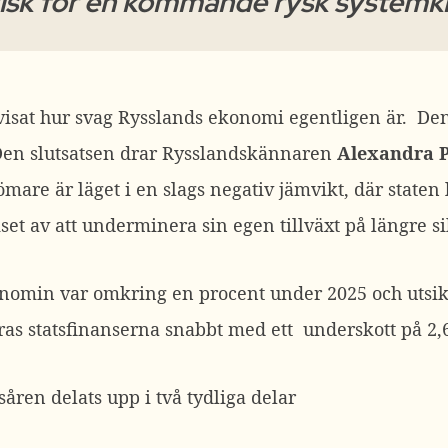
isk för en kommande rysk systemkr
visat hur svag Rysslands ekonomi egentligen är. Den
en slutsatsen drar Rysslandskännaren
Alexandra 
are är läget i en slags negativ jämvikt, där staten 
riset av att underminera sin egen tillväxt på längre si
onomin var omkring en procent under 2025 och utsikt
ras statsfinanserna snabbt med ett underskott på 2,
ren delats upp i två tydliga delar