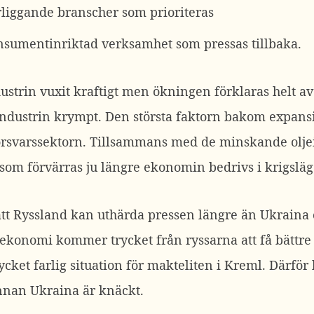
rliggande branscher som prioriteras
nsumentinriktad verksamhet som pressas tillbaka.
dustrin vuxit kraftigt men ökningen förklaras helt av
industrin krympt. Den största faktorn bakom expan
l försvarssektorn. Tillsammans med de minskande olje
som förvärras ju längre ekonomin bedrivs i krigsläg
att Ryssland kan uthärda pressen längre än Ukraina o
 ekonomi kommer trycket från ryssarna att få bättre
ket farlig situation för makteliten i Kreml. Därför
innan Ukraina är knäckt.