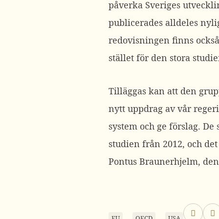
påverka Sveriges utveckl
publicerades alldeles nyli
redovisningen finns också
stället för den stora studie
Tilläggas kan att den gru
nytt uppdrag av vår reger
system och ge förslag. De s
studien från 2012, och de
Pontus Braunerhjelm, denn
EU
OECD
USA