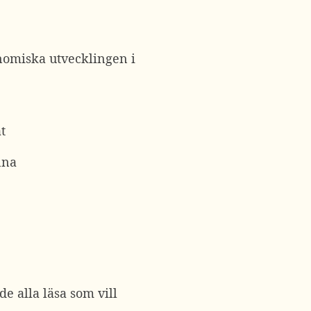
onomiska utvecklingen i
t
nna
de alla läsa som vill