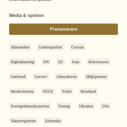
Media & opinion
Prenumerera
Almedalen
Centerpartiet
Corona
Digitalisering
DN
EU
Iran
Kristersson
Lathund
Lavrov
Liberalerna
Miljöpartiet
Moderaterna
OECD
Putin
Ryssland
Sverigedemokraterna
Trump
Ukraina
USA
Vänsterpartiet
Zelensky