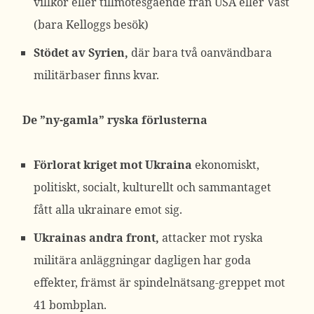
villkor eller tillmötesgående från USA eller Väst
(bara Kelloggs besök)
Stödet av Syrien,
där bara två oanvändbara
militärbaser finns kvar.
De ”ny-gamla” ryska förlusterna
Förlorat kriget mot Ukraina
ekonomiskt,
politiskt, socialt, kulturellt och sammantaget
fått alla ukrainare emot sig.
Ukrainas andra front,
attacker mot ryska
militära anläggningar dagligen har goda
effekter, främst är spindelnätsang-greppet mot
41 bombplan.