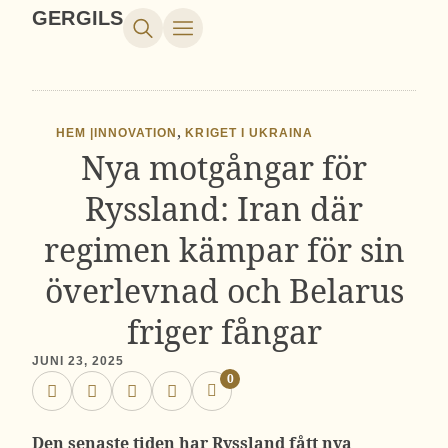
GERGILS
,
HEM |
INNOVATION
KRIGET I UKRAINA
Nya motgångar för
Ryssland: Iran där
regimen kämpar för sin
överlevnad och Belarus
friger fångar
JUNI 23, 2025
0
Den senaste tiden har Ryssland fått nya