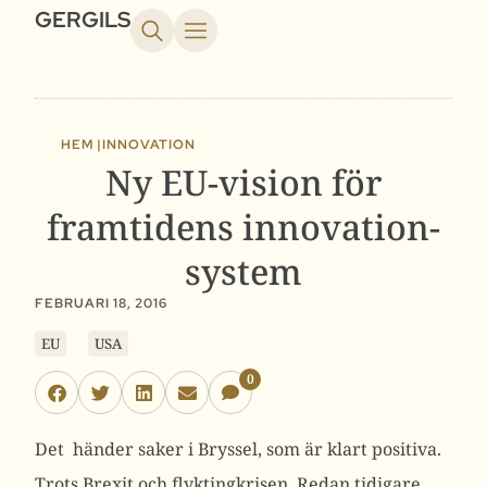
GERGILS
HEM |
INNOVATION
Ny EU-vision för
framtidens innovation-
system
FEBRUARI 18, 2016
EU
USA
0
Det händer saker i Bryssel, som är klart positiva.
Trots Brexit och flyktingkrisen. Redan tidigare