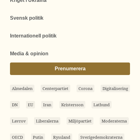
Kriget i Ukraina
Svensk politik
Internationell politik
Media & opinion
Prenumerera
Almedalen
Centerpartiet
Corona
Digitalisering
DN
EU
Iran
Kristersson
Lathund
Lavrov
Liberalerna
Miljöpartiet
Moderaterna
OECD
Putin
Ryssland
Sverigedemokraterna