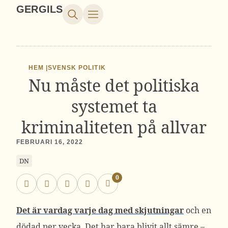
GERGILS
HEM |
SVENSK POLITIK
Nu måste det politiska
systemet ta
kriminaliteten på allvar
FEBRUARI 16, 2022
DN
0
Det är vardag varje dag med skjutningar
och en
dödad per vecka. Det har bara blivit allt sämre –