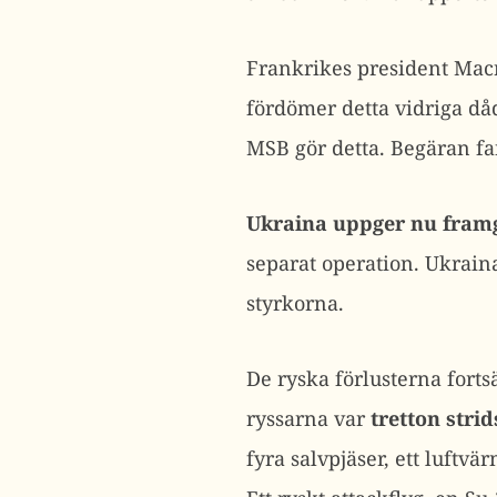
Frankrikes president Mac
fördömer detta vidriga då
MSB gör detta. Begäran fa
Ukraina uppger nu fram
separat operation. Ukrain
styrkorna.
De ryska förlusterna forts
ryssarna var
tretton stri
fyra salvpjäser, ett luftv