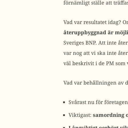
förnämligt ställe att träf
Vad var resultatet idag? 
återuppbyggnad är möjl
Sveriges BNP. Att inte åte
var nog att vi ska inte åt
väl beskrivit i de PM som v
Vad var behållningen av 
Svårast nu för företagen
Viktigast:
samordning o
Långsiktigt oerhört vik