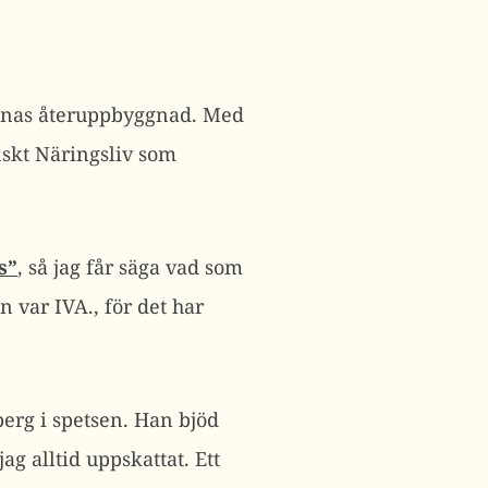
ainas återuppbyggnad. Med
skt Näringsliv som
s”
, så jag får säga vad som
n var IVA., för det har
erg i spetsen. Han bjöd
jag alltid uppskattat. Ett