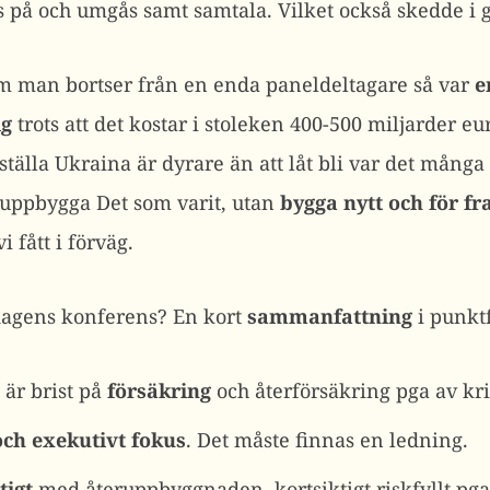
fas på och umgås samt samtala. Vilket också skedde i g
Om man bortser från en enda paneldeltagare så var
e
ig
trots att det kostar i stoleken 400-500 miljarder e
rställa Ukraina är dyrare än att låt bli var det mån
eruppbygga Det som varit, utan
bygga nytt och för f
i fått i förväg.
dagens konferens? En kort
sammanfattning
i punkt
 är brist på
försäkring
och återförsäkring pga av kri
ch exekutivt fokus
. Det måste finnas en ledning.
tigt
med återuppbyggnaden, kortsiktigt riskfyllt pga