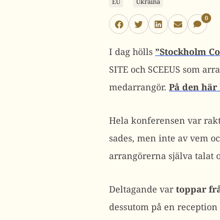
EU
Ukraina
0
I dag hölls
”Stockholm Co
SITE och SCEEUS som arra
medarrangör.
På den här
Hela konferensen var rakt
sades, men inte av vem och
arrangörerna själva talat 
Deltagande var
toppar fr
dessutom på en reception 