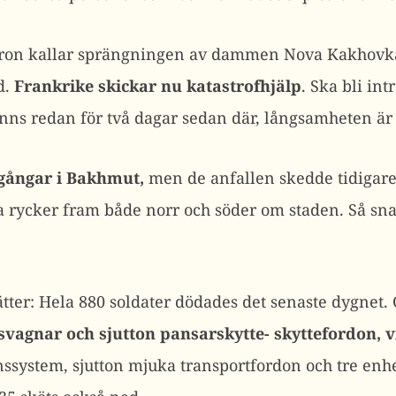
ron kallar sprängningen av dammen Nova Kakhovka 
d.
Frankrike skickar nu katastrofhjälp
. Ska bli in
nns redan för två dagar sedan där, långsamheten är 
gångar i Bakhmut,
men de anfallen skedde tidigare 
a rycker fram både norr och söder om staden. Så sna
ätter: Hela 880 soldater dödades det senaste dygnet. 
dsvagnar och sjutton pansarskytte- skyttefordon, v
ärnssystem, sjutton mjuka transportfordon och tre enhe