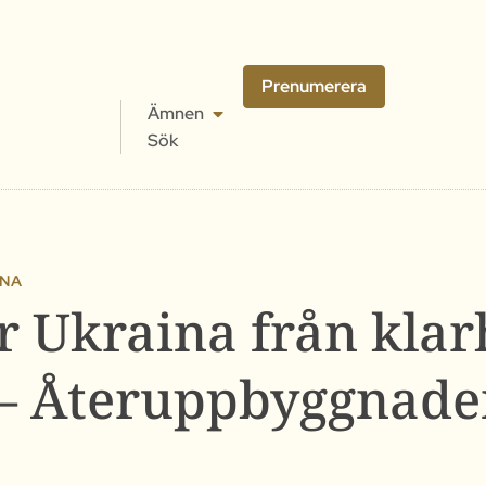
Prenumerera
Ämnen
Sök
INA
 Ukraina från klarh
 – Återuppbyggnade