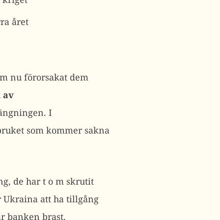
ra året
som nu förorsakat dem
i av
rängningen. I
rdbruket som kommer sakna
g, de har t o m skrutit
Ukraina att ha tillgång
r banken brast.