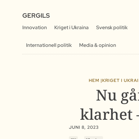
GERGILS
Innovation
Kriget i Ukraina
Svensk politik
Internationell politik
Media & opinion
HEM |
KRIGET I UKRA
Nu går
klarhet
JUNI 8, 2023