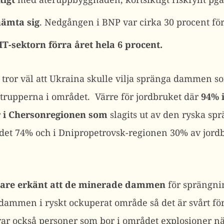
ämta sig
. Nedgången i BNP var cirka 30 procent för
IT-sektorn förra året hela 6 procent.
n tror väl att Ukraina skulle vilja spränga dammen 
r trupperna i området. Värre för jordbruket där
94% 
 i
Chersonregionen som
slagits ut av den ryska sp
 det 74% och i Dnipropetrovsk-regionen 30% av jo
igare erkänt att de minerade dammen
för sprängnin
dammen i ryskt ockuperat område så det är svårt för 
ar också personer som bor i området explosioner nä