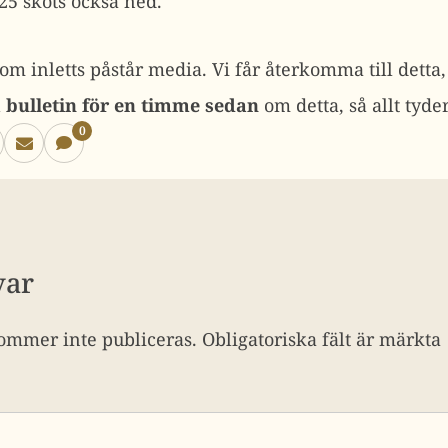
-25 sköts också ned.
m inletts påstår media. Vi får återkomma till detta,
 bulletin för en timme sedan
om detta, så allt tyder
0
var
ommer inte publiceras.
Obligatoriska fält är märkta