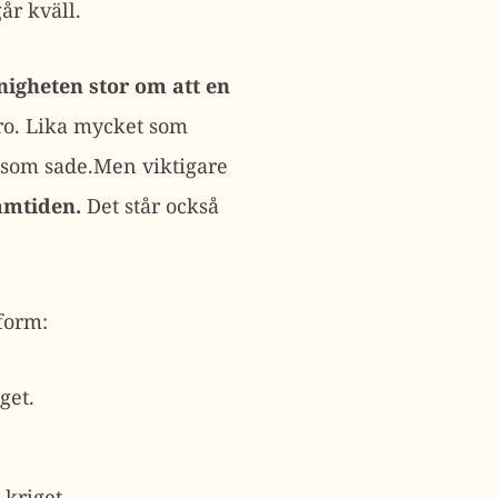
år kväll.
nigheten stor om att en
uro. Lika mycket som
ga som sade.Men viktigare
ramtiden.
Det står också
form:
get.
 kriget