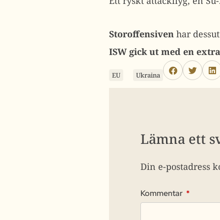
Ett ryskt attackflyg, en Su
Storoffensiven
har dessuto
ISW gick ut med en extra
EU
Ukraina
Lämna ett s
Din e-postadress k
Kommentar
*