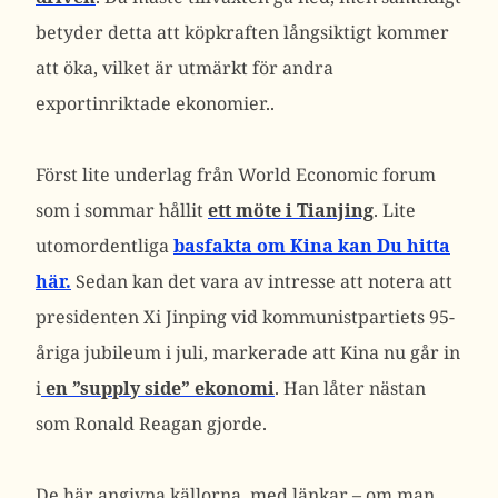
betyder detta att köpkraften långsiktigt kommer
att öka, vilket är utmärkt för andra
exportinriktade ekonomier..
Först lite underlag från World Economic forum
som i sommar hållit
ett möte i Tianjing
. Lite
utomordentliga
basfakta om Kina kan Du hitta
här.
Sedan kan det vara av intresse att notera att
presidenten Xi Jinping vid kommunistpartiets 95-
åriga jubileum i juli, markerade att Kina nu går in
i
en ”supply side” ekonomi
. Han låter nästan
som Ronald Reagan gjorde.
De här angivna källorna, med länkar – om man