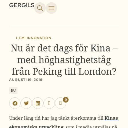
GERGILS
HEM |
INNOVATION
Nu är det dags för Kina –
med höghastighetståg
från Peking till London?
AUGUSTI 19, 2016
EU
0
Under lång tid har jag tänkt återkomma till
Kinas
ekonomiska utveckling
, som i media utmålas på