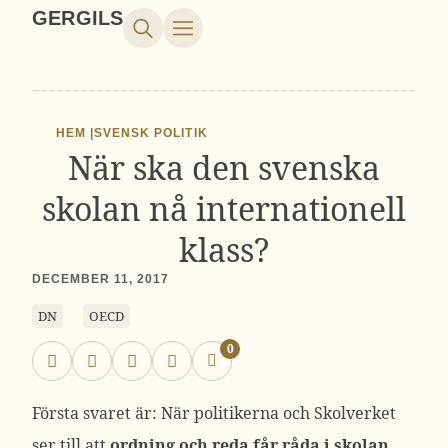
GERGILS
HEM |
SVENSK POLITIK
När ska den svenska
skolan nå internationell
klass?
DECEMBER 11, 2017
DN
OECD
0
Första svaret är: När politikerna och Skolverket
ser till att
ordning och reda får råda i skolan.