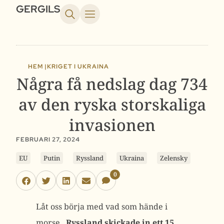
GERGILS
HEM |
KRIGET I UKRAINA
Några få nedslag dag 734
av den ryska storskaliga
invasionen
FEBRUARI 27, 2024
EU
Putin
Ryssland
Ukraina
Zelensky
0
Låt oss börja med vad som hände i
morse.
Ryssland skickade in ett 15