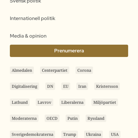
Svensk politik
Internationell politik
Media & opinion
Prenumerera
Almedalen
Centerpartiet
Corona
Digitalisering
DN
EU
Iran
Kristersson
Lathund
Lavrov
Liberalerna
Miljöpartiet
Moderaterna
OECD
Putin
Ryssland
Sverigedemokraterna
Trump
Ukraina
USA