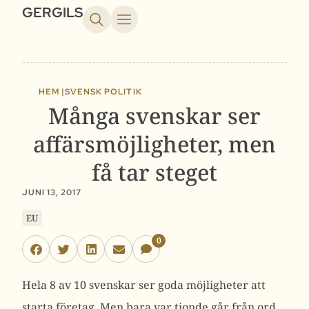
GERGILS
HEM |
SVENSK POLITIK
Många svenskar ser
affärsmöjligheter, men
få tar steget
JUNI 13, 2017
EU
0
Hela 8 av 10 svenskar ser goda möjligheter att
starta företag. Men bara var tionde går från ord