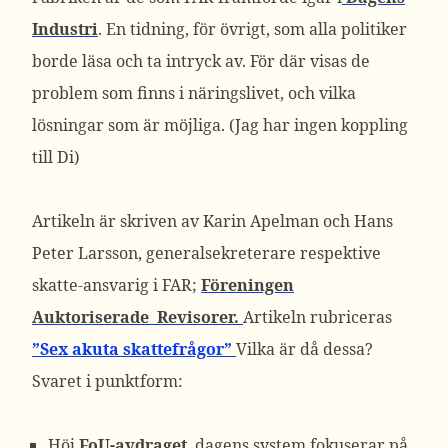
Industri
. En tidning, för övrigt, som alla politiker
borde läsa och ta intryck av. För där visas de
problem som finns i näringslivet, och vilka
lösningar som är möjliga. (Jag har ingen koppling
till Di)
Artikeln är skriven av Karin Apelman och Hans
Peter Larsson, generalsekreterare respektive
skatte-ansvarig i FAR;
Föreningen
Auktoriserade Revisorer.
Artikeln rubriceras
”Sex akuta skattefrågor”
Vilka är då dessa?
Svaret i punktform:
Höj
FoU-avdraget
. dagens system fokuserar på