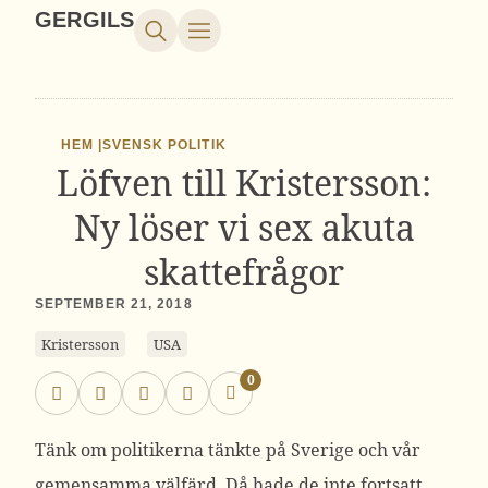
GERGILS
HEM |
SVENSK POLITIK
Löfven till Kristersson:
Ny löser vi sex akuta
skattefrågor
SEPTEMBER 21, 2018
Kristersson
USA
0
Tänk om politikerna tänkte på Sverige och vår
gemensamma välfärd. Då hade de inte fortsatt