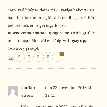
Men, vad hjälper detta, när Sverige behöver en
handfast fortbildning för alla medborgare? Här
behövs dels en
regering
, dels en
blocköverskridande uppgörelse
. Och inga fler
utredningar. Men väl en
rådgivningsgrupp
(advisory group).
1
EU
staffan
23 november 2018 kl.
ström
12:41
I Nacka har vi sedan 2005 genomfört det