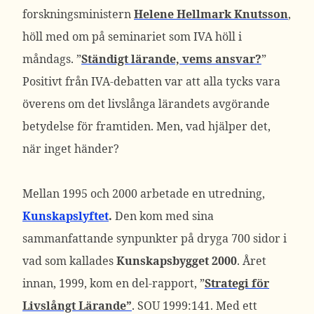
forskningsministern
Helene Hellmark Knutsson
,
höll med om på seminariet som IVA höll i
måndags. ”
Ständigt lärande, vems ansvar?
”
Positivt från IVA-debatten var att alla tycks vara
överens om det livslånga lärandets avgörande
betydelse för framtiden. Men, vad hjälper det,
när inget händer?
Mellan 1995 och 2000 arbetade en utredning,
Kunskapslyftet
.
Den kom med sina
sammanfattande synpunkter på dryga 700 sidor i
vad som kallades
Kunskapsbygget 2000
. Året
innan, 1999, kom en del-rapport, ”
Strategi för
Livslångt Lärande”
. SOU 1999:141. Med ett