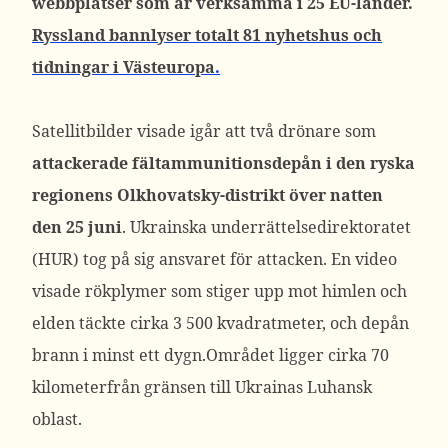
webbplatser som är verksamma i 25 EU-länder.
Ryssland bannlyser totalt 81 nyhetshus och
tidningar i Västeuropa
.
Satellitbilder visade igår att två drönare som
attackerade fältammunitionsdepån i den ryska
regionens Olkhovatsky-distrikt över natten
den 25 juni
. Ukrainska underrättelsedirektoratet
(HUR) tog på sig ansvaret för attacken. En video
visade rökplymer som stiger upp mot himlen och
elden täckte cirka 3 500 kvadratmeter, och depån
brann i minst ett dygn.Området ligger cirka 70
kilometerfrån gränsen till Ukrainas Luhansk
oblast.