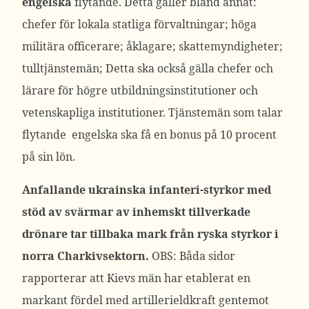
engelska
flytande. Detta gäller bland annat:
chefer för lokala statliga förvaltningar; höga
militära officerare; åklagare; skattemyndigheter;
tulltjänstemän; Detta ska också gälla chefer och
lärare för högre utbildningsinstitutioner och
vetenskapliga institutioner. Tjänstemän som talar
flytande engelska ska få en bonus på 10 procent
på sin lön.
Anfallande ukrainska infanteri-styrkor med
stöd av svärmar av inhemskt tillverkade
drönare tar tillbaka mark från ryska styrkor i
norra Charkivsektorn.
OBS: Båda sidor
rapporterar att Kievs män har etablerat en
markant fördel med artillerieldkraft gentemot