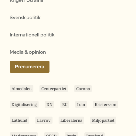
Kriget i Ukraina
Svensk politik
Internationell politik
Media & opinion
Prenumerera
Almedalen
Centerpartiet
Corona
Digitalisering
DN
EU
Iran
Kristersson
Lathund
Lavrov
Liberalerna
Miljöpartiet
Moderaterna
OECD
Putin
Ryssland