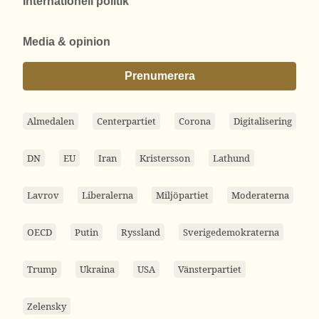
Internationell politik
Media & opinion
Prenumerera
Almedalen
Centerpartiet
Corona
Digitalisering
DN
EU
Iran
Kristersson
Lathund
Lavrov
Liberalerna
Miljöpartiet
Moderaterna
OECD
Putin
Ryssland
Sverigedemokraterna
Trump
Ukraina
USA
Vänsterpartiet
Zelensky