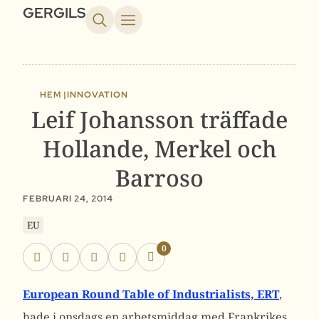
GERGILS
HEM |
INNOVATION
Leif Johansson träffade
Hollande, Merkel och
Barroso
FEBRUARI 24, 2014
EU
0
European Round Table of Industrialists, ERT
,
hade i onsdags en arbetsmiddag med Frankrikes