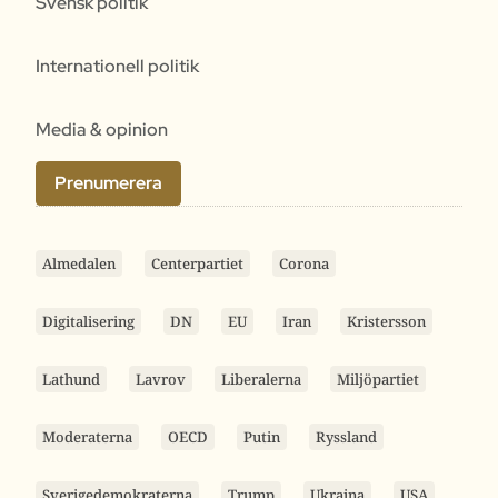
Svensk politik
Internationell politik
Media & opinion
Prenumerera
Almedalen
Centerpartiet
Corona
Digitalisering
DN
EU
Iran
Kristersson
Lathund
Lavrov
Liberalerna
Miljöpartiet
Moderaterna
OECD
Putin
Ryssland
Sverigedemokraterna
Trump
Ukraina
USA